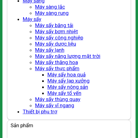
Máy sàng
Máy sàng lắc
Máy sàng rung
Máy sấy
Máy sấy băng tải
Máy sấy bơm nhiệt
Máy sấy công nghiệp
Máy sấy dược liệu
Máy sấy lạnh
Máy sấy năng lượng mặt trời
Máy sấy thăng hoa
Máy sấy thực phẩm
Máy sấy hoa quả
Máy sấy lạp xưởng
Máy sấy nông sản
Máy sấy tổ yến
Máy sấy thùng quay
Máy sấy vĩ ngang
Thiết bị phụ trợ
Sản phẩm