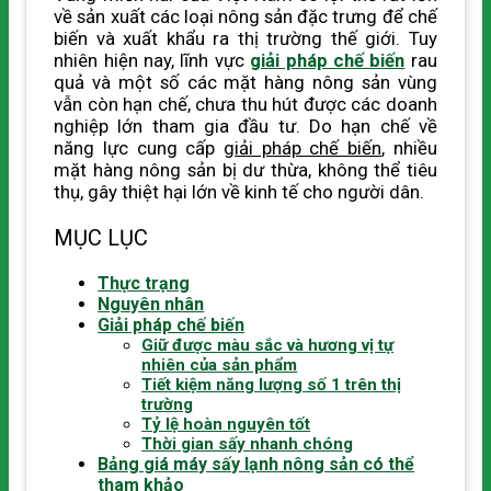
về sản xuất các loại nông sản đặc trưng để chế
biến và xuất khẩu ra thị trường thế giới. Tuy
nhiên hiện nay, lĩnh vực
giải pháp chế biến
rau
quả và một số các mặt hàng nông sản vùng
vẫn còn hạn chế, chưa thu hút được các doanh
nghiệp lớn tham gia đầu tư. Do hạn chế về
năng lực cung cấp
giải pháp chế biến
, nhiều
mặt hàng nông sản bị dư thừa, không thể tiêu
thụ, gây thiệt hại lớn về kinh tế cho người dân.
MỤC LỤC
Thực trạng
Nguyên nhân
Giải pháp chế biến
Giữ được màu sắc và hương vị tự
nhiên của sản phẩm
Tiết kiệm năng lượng số 1 trên thị
trường
Tỷ lệ hoàn nguyên tốt
Thời gian sấy nhanh chóng
Bảng giá máy sấy lạnh nông sản có thể
tham khảo