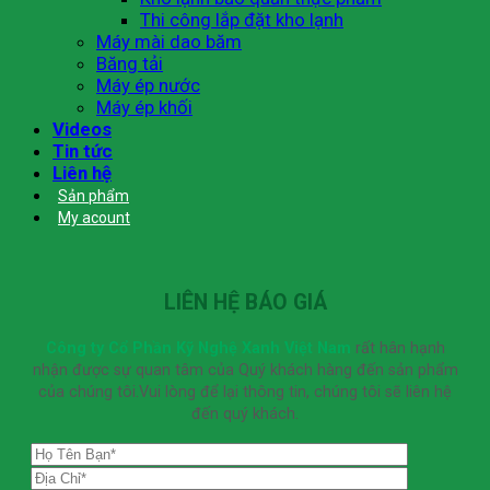
Thi công lắp đặt kho lạnh
Máy mài dao băm
Băng tải
Máy ép nước
Máy ép khối
Videos
Tin tức
Liên hệ
Sản phẩm
My acount
LIÊN HỆ BÁO GIÁ
Công ty Cổ Phần Kỹ Nghệ Xanh Việt Nam
rất hân hạnh
nhận được sự quan tâm của Quý khách hàng đến sản phẩm
của chúng tôi.Vui lòng để lại thông tin, chúng tôi sẽ liên hệ
đến quý khách.