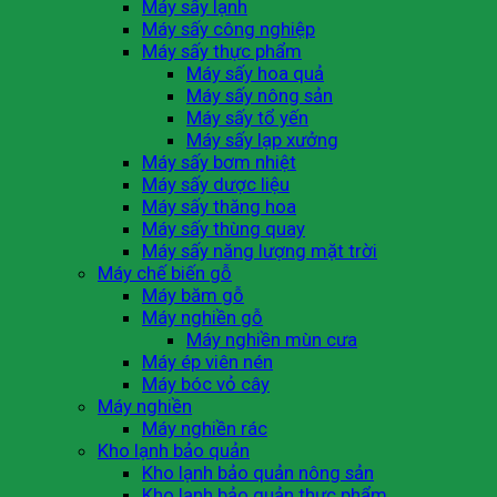
Máy sấy lạnh
Máy sấy công nghiệp
Máy sấy thực phẩm
Máy sấy hoa quả
Máy sấy nông sản
Máy sấy tổ yến
Máy sấy lạp xưởng
Máy sấy bơm nhiệt
Máy sấy dược liệu
Máy sấy thăng hoa
Máy sấy thùng quay
Máy sấy năng lượng mặt trời
Máy chế biến gỗ
Máy băm gỗ
Máy nghiền gỗ
Máy nghiền mùn cưa
Máy ép viên nén
Máy bóc vỏ cây
Máy nghiền
Máy nghiền rác
Kho lạnh bảo quản
Kho lạnh bảo quản nông sản
Kho lạnh bảo quản thực phẩm