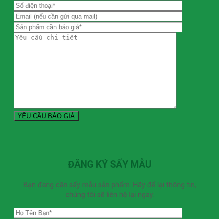
ĐĂNG KÝ SẤY MẪU
Bạn đang cần sấy mẫu sản phẩm. Hãy để lại thông tin,
chúng tôi sẽ liên hệ lại ngay.