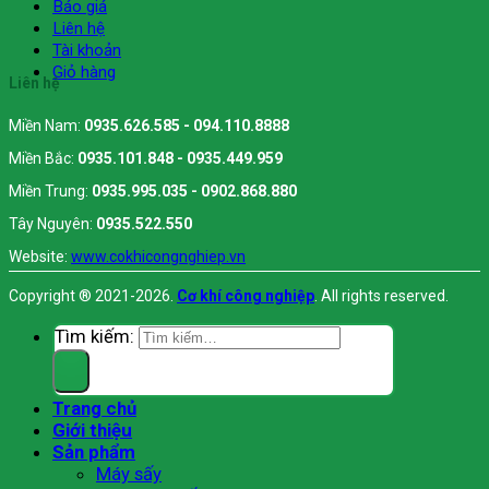
Báo giá
Liên hệ
Tài khoản
Giỏ hàng
Liên hệ
Miền Nam:
0935.626.585 - 094.110.8888
Miền Bắc:
0935.101.848 - 0935.449.959
Miền Trung:
0935.995.035 - 0902.868.880
Tây Nguyên:
0935.522.550
Website:
www.cokhicongnghiep.vn
Copyright ® 2021-2026.
Cơ khí công nghiệp
. All rights reserved.
Tìm kiếm:
Trang chủ
Giới thiệu
Sản phẩm
Máy sấy