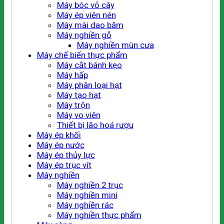
Máy bóc vỏ cây
Máy ép viên nén
Máy mài dao băm
Máy nghiền gỗ
Máy nghiền mùn cưa
Máy chế biến thực phẩm
Máy cắt bánh kẹo
Máy hấp
Máy phân loại hạt
Máy tạo hạt
Máy trộn
Máy vo viên
Thiết bị lão hoá rượu
Máy ép khối
Máy ép nước
Máy ép thủy lực
Máy ép trục vít
Máy nghiền
Máy nghiền 2 trục
Máy nghiền mini
Máy nghiền rác
Máy nghiền thực phẩm