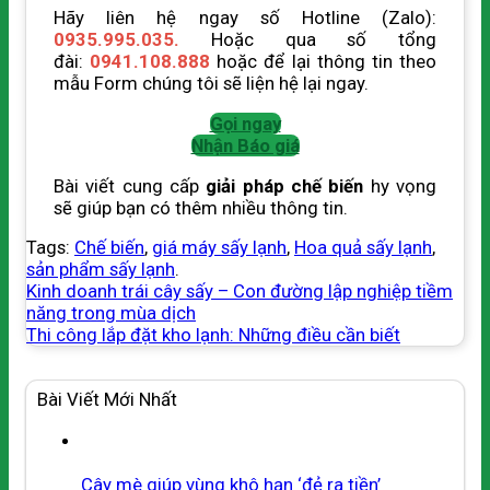
Hãy liên hệ ngay số Hotline (Zalo):
0935.995.035.
Hoặc qua số tổng
đài:
0941.108.888
hoặc để lại thông tin theo
mẫu Form chúng tôi sẽ liện hệ lại ngay.
Gọi ngay
Nhận Báo giá
Bài viết cung cấp
giải pháp chế biến
hy vọng
sẽ giúp bạn có thêm nhiều thông tin.
Tags:
Chế biến
,
giá máy sấy lạnh
,
Hoa quả sấy lạnh
,
sản phẩm sấy lạnh
.
Kinh doanh trái cây sấy – Con đường lập nghiệp tiềm
năng trong mùa dịch
Thi công lắp đặt kho lạnh: Những điều cần biết
Bài Viết Mới Nhất
Cây mè giúp vùng khô hạn ‘đẻ ra tiền’