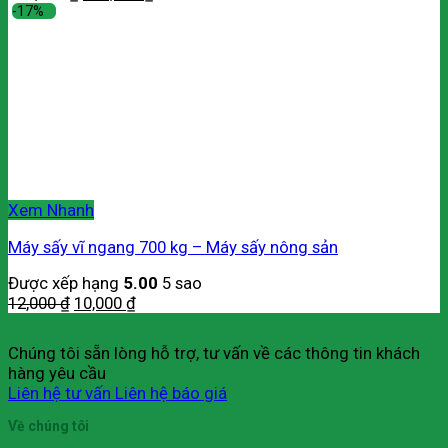
-17%
Xem Nhanh
Máy sấy vĩ ngang 700 kg – Máy sấy nông sản
Được xếp hạng
5.00
5 sao
12,000
₫
10,000
₫
Chúng tôi sẵn lòng hỗ trợ, tư vấn về các thông tin khách
hàng yêu cầu
Liên hệ tư vấn
Liên hệ báo giá
Về chúng tôi