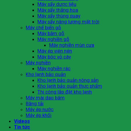
Máy sấy dược liệu
Máy sấy thăng hoa
Máy sấy thùng quay
Máy sấy năng lượng mặt trời
Máy chế biến gỗ
Máy băm gỗ
Máy nghiền gỗ
Máy nghiền mùn cưa
Máy ép viên nén
Máy bóc vỏ cây
Máy nghiền
Máy nghiền rác
Kho lạnh bảo quản
Kho lạnh bảo quản nông sản
Kho lạnh bảo quản thực phẩm
Thi công lắp đặt kho lạnh
Máy mài dao băm
Băng tải
Máy ép nước
Máy ép khối
Videos
Tin tức