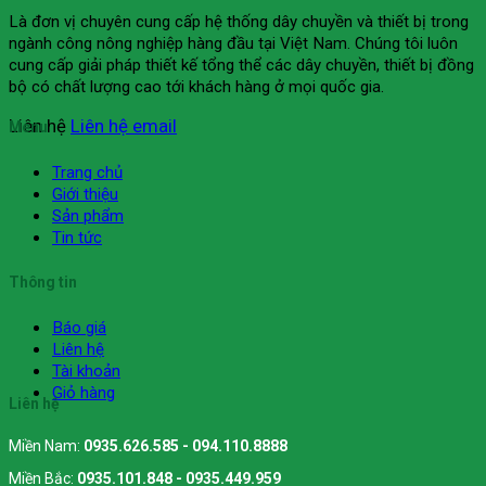
Là đơn vị chuyên cung cấp hệ thống dây chuyền và thiết bị trong
ngành công nông nghiệp hàng đầu tại Việt Nam. Chúng tôi luôn
cung cấp giải pháp thiết kế tổng thể các dây chuyền, thiết bị đồng
bộ có chất lượng cao tới khách hàng ở mọi quốc gia.
Liên hệ
Liên hệ email
Menu
Trang chủ
Giới thiệu
Sản phẩm
Tin tức
Thông tin
Báo giá
Liên hệ
Tài khoản
Giỏ hàng
Liên hệ
Miền Nam:
0935.626.585 - 094.110.8888
Miền Bắc:
0935.101.848 - 0935.449.959