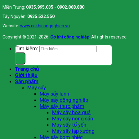
Miền Trung:
0935.995.035 - 0902.868.880
Tây Nguyên:
0935.522.550
Website:
www.cokhicongnghiep.vn
Copyright ® 2021-2026.
Cơ khí công nghiệp
. All rights reserved.
Tìm kiếm:
Trang chủ
Giới thiệu
Sản phẩm
Máy sấy
Máy sấy lạnh
Máy sấy công nghiệp
Máy sấy thực phẩm
Máy sấy hoa quả
Máy sấy nông sản
Máy sấy tổ yến
Máy sấy lạp xưởng
Máy sấy bơm nhiệt