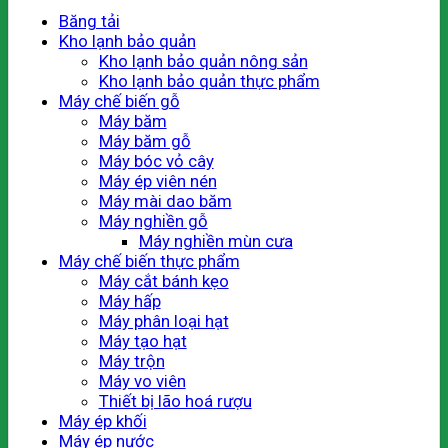
Băng tải
Kho lạnh bảo quản
Kho lạnh bảo quản nông sản
Kho lạnh bảo quản thực phẩm
Máy chế biến gỗ
Máy băm
Máy băm gỗ
Máy bóc vỏ cây
Máy ép viên nén
Máy mài dao băm
Máy nghiền gỗ
Máy nghiền mùn cưa
Máy chế biến thực phẩm
Máy cắt bánh kẹo
Máy hấp
Máy phân loại hạt
Máy tạo hạt
Máy trộn
Máy vo viên
Thiết bị lão hoá rượu
Máy ép khối
Máy ép nước