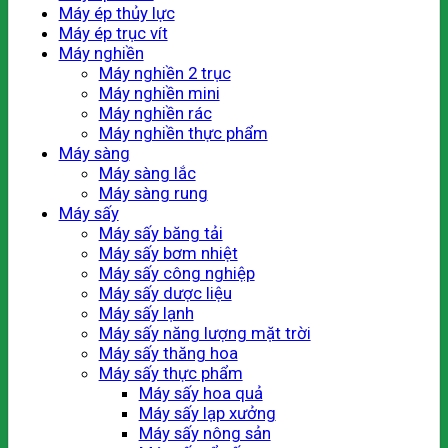
Máy ép thủy lực
Máy ép trục vít
Máy nghiền
Máy nghiền 2 trục
Máy nghiền mini
Máy nghiền rác
Máy nghiền thực phẩm
Máy sàng
Máy sàng lắc
Máy sàng rung
Máy sấy
Máy sấy băng tải
Máy sấy bơm nhiệt
Máy sấy công nghiệp
Máy sấy dược liệu
Máy sấy lạnh
Máy sấy năng lượng mặt trời
Máy sấy thăng hoa
Máy sấy thực phẩm
Máy sấy hoa quả
Máy sấy lạp xưởng
Máy sấy nông sản