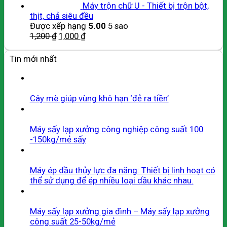
Máy trộn chữ U - Thiết bị trộn bột,
thịt, chả siêu đều
Được xếp hạng
5.00
5 sao
1,200
₫
1,000
₫
Tin mới nhất
Cây mè giúp vùng khô hạn ‘đẻ ra tiền’
Máy sấy lạp xưởng công nghiệp công suất 100
-150kg/mẻ sấy
Máy ép dầu thủy lực đa năng: Thiết bị linh hoạt có
thể sử dụng để ép nhiều loại dầu khác nhau.
Máy sấy lạp xưởng gia đình – Máy sấy lạp xưởng
công suất 25-50kg/mẻ