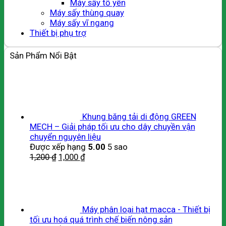
Máy sấy tổ yến
Máy sấy thùng quay
Máy sấy vĩ ngang
Thiết bị phụ trợ
Sản Phẩm Nổi Bật
Khung băng tải di động GREEN
MECH – Giải pháp tối ưu cho dây chuyền vận
chuyển nguyên liệu
Được xếp hạng
5.00
5 sao
1,200
₫
1,000
₫
Máy phân loại hạt macca - Thiết bị
tối ưu hoá quá trình chế biến nông sản