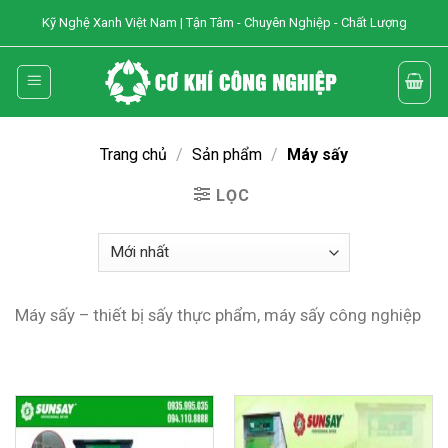
Skip
Kỹ Nghệ Xanh Việt Nam | Tận Tâm - Chuyên Nghiệp - Chất Lượng
to
content
Trang chủ
/
Sản phẩm
/
Máy sấy
LỌC
Máy sấy – thiết bị sấy thực phẩm, máy sấy công nghiệp