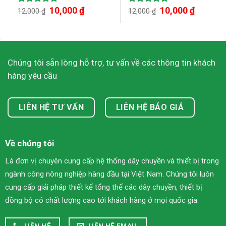
10,000
₫
10,000
₫
Được xếp
Được xếp
12,000
₫
12,000
₫
hạng
5.00
hạng
5.00
5 sao
5 sao
Chúng tôi sẵn lòng hỗ trợ, tư vấn về các thông tin khách
hàng yêu cầu
LIÊN HỆ TƯ VẤN
LIÊN HỆ BÁO GIÁ
Về chúng tôi
Là đơn vị chuyên cung cấp hệ thống dây chuyền và thiết bị trong
ngành công nông nghiệp hàng đầu tại Việt Nam. Chúng tôi luôn
cung cấp giải pháp thiết kế tổng thể các dây chuyền, thiết bị
đồng bộ có chất lượng cao tới khách hàng ở mọi quốc gia.
LIÊN HỆ
LIÊN HỆ EMAIL