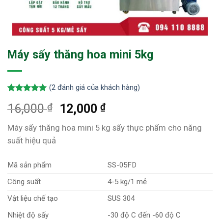
Máy sấy thăng hoa mini 5kg
(
2
đánh giá của khách hàng)
5.00
2
trên 5
₫
₫
16,000
12,000
dựa trên
đánh giá
Máy sấy thăng hoa mini 5 kg sấy thực phẩm cho năng
suất hiệu quả
Mã sản phẩm
SS-05FD
Công suất
4-5 kg/1 mẻ
Vật liệu chế tạo
SUS 304
Nhiệt độ sấy
-30 độ C đến -60 độ C