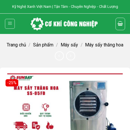
Skip
Kỹ Nghệ Xanh Việt Nam | Tận Tâm - Chuyên Nghiệp - Chất Lượng
to
content
Trang chủ
/
Sản phẩm
/
Máy sấy
/
Máy sấy thăng hoa
-25%