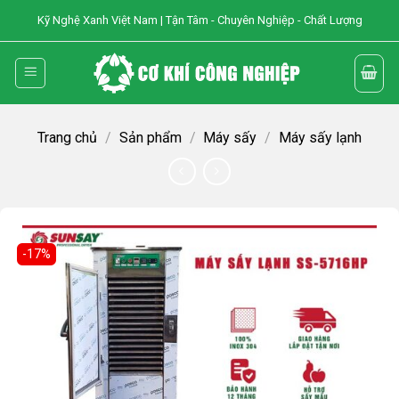
Skip
Kỹ Nghệ Xanh Việt Nam | Tận Tâm - Chuyên Nghiệp - Chất Lượng
to
content
Trang chủ
/
Sản phẩm
/
Máy sấy
/
Máy sấy lạnh
-17%