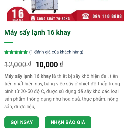
Máy sấy lạnh 16 khay
(
1
đánh giá của khách hàng)
5.00
1
trên 5
₫
₫
12,000
10,000
dựa trên
đánh giá
Máy sấy lạnh 16 khay
là thiết bị sấy khô hiện đại, tiên
tiến nhất hiện nay, bằng việc sấy ở nhiệt độ thấp trung
bình từ 20-50 độ C, được sử dụng để sấy khô các loại
sản phẩm thông dụng như hoa quả, thực phẩm, nông
sản, dược liệu,…
GỌI NGAY
NHẬN BÁO GIÁ