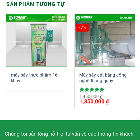
SẢN PHẨM TƯƠNG TỰ
-7%
máy sấy thực phẩm 16
Máy sấy cát bằng công
khay
nghệ thùng quay
1,450,000
₫
Được xếp
1,350,000
₫
hạng
5.00
5 sao
Chúng tôi sẵn lòng hỗ trợ, tư vấn về các thông tin khách