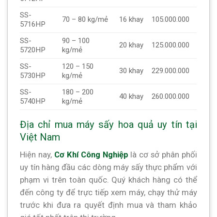
SS-
70 – 80 kg/mẻ
16 khay
105.000.000
5716HP
SS-
90 – 100
20 khay
125.000.000
5720HP
kg/mẻ
SS-
120 – 150
30 khay
229.000.000
5730HP
kg/mẻ
SS-
180 – 200
40 khay
260.000.000
5740HP
kg/mẻ
Địa chỉ mua máy sấy hoa quả uy tín tại
Việt Nam
Hiện nay,
Cơ Khí Công Nghiệp
là cơ sở phân phối
uy tín hàng đầu các dòng máy sấy thực phẩm với
phạm vi trên toàn quốc. Quý khách hàng có thể
đến công ty để trực tiếp xem máy, chạy thử máy
trước khi đưa ra quyết định mua và tham khảo