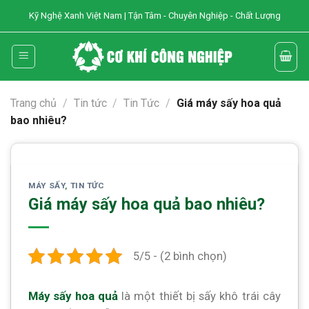
Skip
Kỹ Nghệ Xanh Việt Nam | Tận Tâm - Chuyên Nghiệp - Chất Lượng
to
content
Trang chủ
/
Tin tức
/
Tin Tức
/
Giá máy sấy hoa quả
bao nhiêu?
MÁY SẤY
,
TIN TỨC
Giá máy sấy hoa quả bao nhiêu?
5/5 - (2 bình chọn)
Máy sấy hoa quả
là một thiết bị sấy khô trái cây