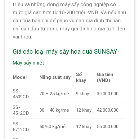
triệu và những dòng máy sấy công nghiệp có
mức giá cao hơn từ 10-200 triệu VNĐ. Và nếu nhu
cầu của bạn chỉ để phục vụ cho gia đình thì bạn
chỉ cần đầu tư dòng máy gia đình có giá từ 1 đến
vài triệu.
Giá các loại máy sấy hoa quả SUNSAY
Máy sấy nhiệt
Số
Giá tiền
Model
Năng suất sấy
khay
(VND)
SS-
20 – 25 kg/mẻ
9 khay
39.000.000
4509CD
SS-
30 – 40 kg/mẻ
12 khay
42.000.000
4512CD
SS-
50/60 kg/mẻ
12 khay
55.000.000
5712CD