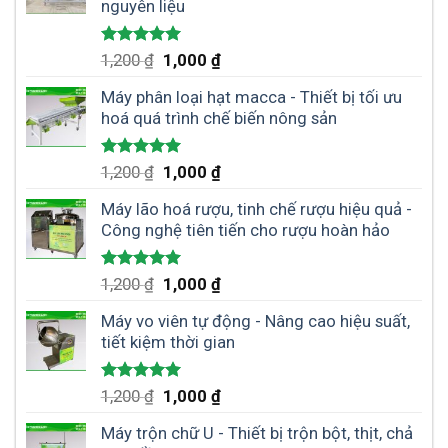
nguyên liệu
Được xếp
1,200
₫
1,000
₫
hạng
5.00
5 sao
Máy phân loại hạt macca - Thiết bị tối ưu
hoá quá trình chế biến nông sản
Được xếp
1,200
₫
1,000
₫
hạng
5.00
5 sao
Máy lão hoá rượu, tinh chế rượu hiệu quả -
Công nghệ tiên tiến cho rượu hoàn hảo
Được xếp
1,200
₫
1,000
₫
hạng
5.00
5 sao
Máy vo viên tự động - Nâng cao hiệu suất,
tiết kiệm thời gian
Được xếp
1,200
₫
1,000
₫
hạng
5.00
5 sao
Máy trộn chữ U - Thiết bị trộn bột, thịt, chả